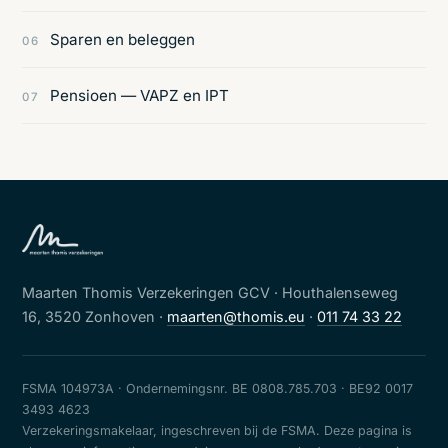
Sparen en beleggen
06
Pensioen — VAPZ en IPT
07
Maarten Thomis Verzekeringen GCV · Houthalenseweg
16, 3520 Zonhoven ·
maarten@thomis.eu
·
011 74 33 22
FSMA 104973A · Ondernemingsnr. BE 0808.785.703 · BE92 0017
3493 4623
Verzekeringsmakelaar, ingeschreven bij de FSMA. Deze pagina is