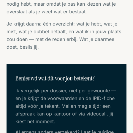
nodig hebt, maar omdat je pas kan kiezen wat je
overslaat als je weet wat er bestaat.
Je krijgt daarna één overzicht: wat je hebt, wat je
mist, wat je dubbel betaalt, en wat ik in jouw plaats
zou doen — met de reden erbij. Wat je daarmee
doet, beslis jij.
Benieuwd wat dit voor jou betekent?
Ik vergelijk per dossier, niet per gewoonte —
en je krijgt de voorwaarden en de IPID-fiche
altijd vóór je tekent. Mailen mag altijd; een
afspraak kan op kantoor of via videocall, jij
kiest het moment.
Al ergens anders verzekerd?
Laat je huidige